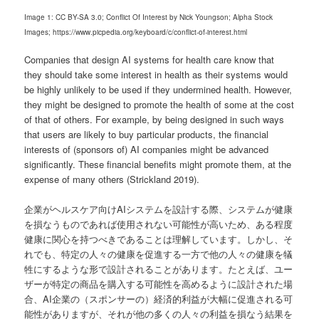
Image 1: CC BY-SA 3.0; Conflict Of Interest by Nick Youngson; Alpha Stock
Images; https://www.picpedia.org/keyboard/c/conflict-of-interest.html
Companies that design AI systems for health care know that
they should take some interest in health as their systems would
be highly unlikely to be used if they undermined health. However,
they might be designed to promote the health of some at the cost
of that of others. For example, by being designed in such ways
that users are likely to buy particular products, the financial
interests of (sponsors of) AI companies might be advanced
significantly. These financial benefits might promote them, at the
expense of many others (Strickland 2019).
企業がヘルスケア向けAIシステムを設計する際、システムが健康
を損なうものであれば使用されない可能性が高いため、ある程度
健康に関心を持つべきであることは理解しています。しかし、そ
れでも、特定の人々の健康を促進する一方で他の人々の健康を犠
牲にするような形で設計されることがあります。たとえば、ユー
ザーが特定の商品を購入する可能性を高めるように設計された場
合、AI企業の（スポンサーの）経済的利益が大幅に促進される可
能性がありますが、それが他の多くの人々の利益を損なう結果を