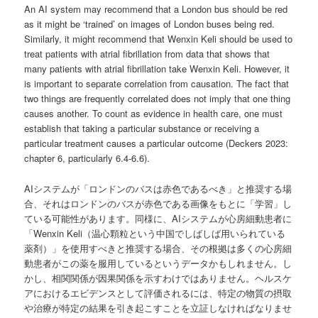
An AI system may recommend that a London bus should be red
as it might be ‘trained’ on images of London buses being red.
Similarly, it might recommend that Wenxin Keli should be used to
treat patients with atrial fibrillation from data that shows that
many patients with atrial fibrillation take Wenxin Keli. However, it
is important to separate correlation from causation. The fact that
two things are frequently correlated does not imply that one thing
causes another. To count as evidence in health care, one must
establish that taking a particular substance or receiving a
particular treatment causes a particular outcome (Deckers 2023:
chapter 6, particularly 6.4-6.6).
AIシステムが「ロンドンのバスは赤色であるべき」と推奨する場
合、それはロンドンのバスが赤色である画像をもとに「学習」し
ている可能性があります。同様に、AIシステムが心房細動患者に
「Wenxin Keli（温心顆粒という中国でしばしば用いられている
薬剤）」を使用すべきと推奨する場合、その根拠は多くの心房細
動患者がこの薬を服用しているというデータかもしれません。し
かし、相関関係が因果関係を示すわけではありません。ヘルスケ
アにおけるエビデンスとして評価されるには、特定の物質の摂取
や治療が特定の結果を引き起こすことを立証しなければなりませ