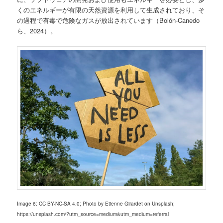
くのエネルギーが有限の天然資源を利用して生成されており、そ
の過程で有毒で危険なガスが放出されています（Bolón-Canedo
ら、2024）。
Image 6: CC BY-NC-SA 4.0; Photo by Etienne Girardet on Unsplash;
https://unsplash.com/?utm_source=medium&utm_medium=referral