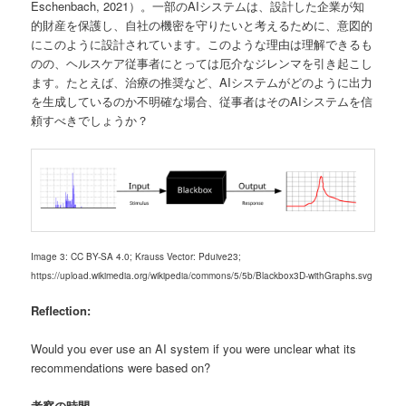
Eschenbach, 2021）。一部のAIシステムは、設計した企業が知
的財産を保護し、自社の機密を守りたいと考えるために、意図的
にこのように設計されています。このような理由は理解できるも
のの、ヘルスケア従事者にとっては厄介なジレンマを引き起こし
ます。たとえば、治療の推奨など、AIシステムがどのように出力
を生成しているのか不明確な場合、従事者はそのAIシステムを信
頼すべきでしょうか？
Image 3: CC BY-SA 4.0; Krauss Vector: Pduive23;
https://upload.wikimedia.org/wikipedia/commons/5/5b/Blackbox3D-withGraphs.svg
Reflection:
Would you ever use an AI system if you were unclear what its
recommendations were based on?
考察の時間