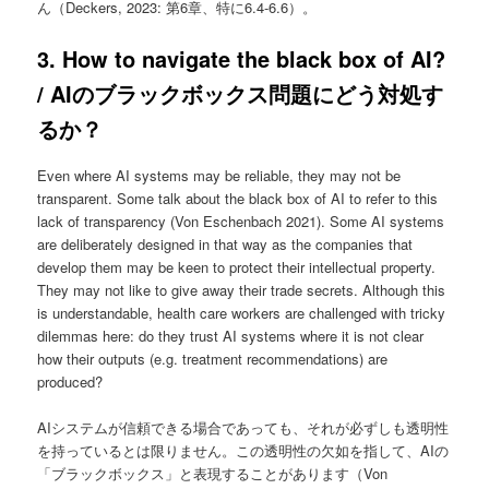
ん（Deckers, 2023: 第6章、特に6.4-6.6）。
3. How to navigate the black box of AI?
/ AIのブラックボックス問題にどう対処す
るか？
Even where AI systems may be reliable, they may not be
transparent. Some talk about the black box of AI to refer to this
lack of transparency (Von Eschenbach 2021). Some AI systems
are deliberately designed in that way as the companies that
develop them may be keen to protect their intellectual property.
They may not like to give away their trade secrets. Although this
is understandable, health care workers are challenged with tricky
dilemmas here: do they trust AI systems where it is not clear
how their outputs (e.g. treatment recommendations) are
produced?
AIシステムが信頼できる場合であっても、それが必ずしも透明性
を持っているとは限りません。この透明性の欠如を指して、AIの
「ブラックボックス」と表現することがあります（Von