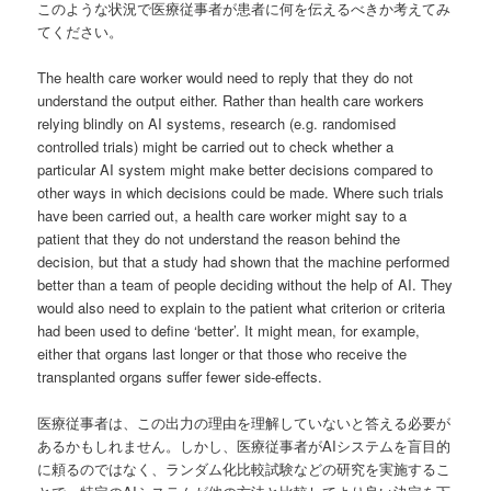
このような状況で医療従事者が患者に何を伝えるべきか考えてみ
てください。
The health care worker would need to reply that they do not
understand the output either. Rather than health care workers
relying blindly on AI systems, research (e.g. randomised
controlled trials) might be carried out to check whether a
particular AI system might make better decisions compared to
other ways in which decisions could be made. Where such trials
have been carried out, a health care worker might say to a
patient that they do not understand the reason behind the
decision, but that a study had shown that the machine performed
better than a team of people deciding without the help of AI. They
would also need to explain to the patient what criterion or criteria
had been used to define ‘better’. It might mean, for example,
either that organs last longer or that those who receive the
transplanted organs suffer fewer side-effects.
医療従事者は、この出力の理由を理解していないと答える必要が
あるかもしれません。しかし、医療従事者がAIシステムを盲目的
に頼るのではなく、ランダム化比較試験などの研究を実施するこ