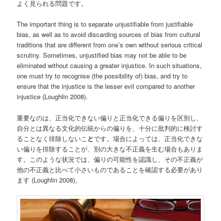
よく見られる問題です。
The important thing is to separate unjustifiable from justifiable
bias, as well as to avoid discarding sources of bias from cultural
traditions that are different from one’s own without serious critical
scrutiny. Sometimes, unjustified bias may not be able to be
eliminated without causing a greater injustice. In such situations,
one must try to recognise (the possibility of) bias, and try to
ensure that the injustice is the lesser evil compared to another
injustice (Loughlin 2008).
重要なのは、正当化できない偏りと正当化できる偏りを区別し、
自分とは異なる文化的伝統からの偏りを、十分に批判的に検討す
ることなく排除しないこ
と
です。場合によっては、正当化できな
い偏りを排除することが、別の大きな不正義を生む場合もありま
す。このような状況では、偏りの可能性を認識し、その不正義が
他の不正義と比べて小さいものであることを確認する必要があり
ます (Loughlin 2008)。