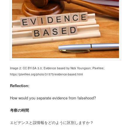
Image 2: CC BY-SA 3.0; Evidence based by Nick Youngson; Pix4free;
https://pix4free.org/photo/31575/evidence-based.html
Reflection:
How would you separate evidence from falsehood?
考察の時間
エビデンスと誤情報をどのように区別しますか？