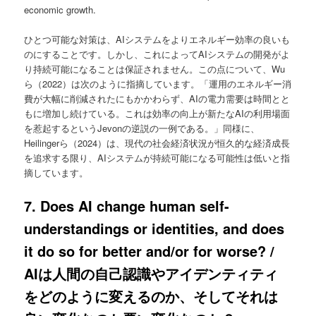
economic growth.
ひとつ可能な対策は、AIシステムをよりエネルギー効率の良いも
のにすることです。しかし、これによってAIシステムの開発がよ
り持続可能になることは保証されません。この点について、Wu
ら（2022）は次のように指摘しています。「運用のエネルギー消
費が大幅に削減されたにもかかわらず、AIの電力需要は時間とと
もに増加し続けている。これは効率の向上が新たなAIの利用場面
を惹起するというJevonの逆説の一例である。」同様に、
Heilingerら（2024）は、現代の社会経済状況が恒久的な経済成長
を追求する限り、AIシステムが持続可能になる可能性は低いと指
摘しています。
7. Does AI change human self-
understandings or identities, and does
it do so for better and/or for worse? /
AIは人間の自己認識やアイデンティティ
をどのように変えるのか、そしてそれは