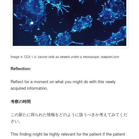
Image 4: CC0 1.0; cancer cells as viewed under a microscope; rawpixel.com
Reflection:
Reflect for a moment on what you might do with this newly
acquired information.
考察の時間
この新たに得られた情報をどのように扱うべきか考えてみてくだ
さい。
This finding might be highly relevant for the patient if the patient