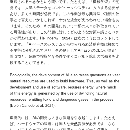
継続されるべきかという問いです。たとえば、「機械学習」の開
発では、大量のデータをコンピュータシステムに入力する必要が
あり、多くの時間が必要です。この作業は最も興味深い種類の仕
事とは言えないかもしれず、十分な賃金が支払われない場合もあ
ります。そのため、AIの開発において一部の人々が搾取されてい
る可能性があり、この問題に対してどのような対策を講じるべき
かが問われます。Heilingerら（2024）は次のようにコメントして
います。「AIベースのシステムから得られる経済的利益は極めて
不平等に分配されており、その例としてAmazonのCEOが得る年
間収益と、危険で搾取的な条件で働くコバルト鉱山の労働者を比
較することができる。」
Ecologically, the development of AI also raises questions as vast
natural resources are used to build hardware. This, as well as the
development and use of software, requires energy, where much
of this energy is generated by the use of dwindling natural
resources, emitting toxic and dangerous gases in the process
(Bolón-Canedo et al. 2024).
環境的には、AIの開発も大きな課題を引き起こします。たとえ
ば、ハードウェアの製造には膨大な天然資源が必要です。さら
に、ソフトウェアの開発および使用もエネルギーを必要とし、多