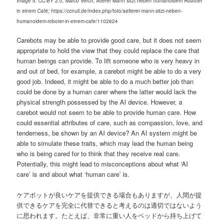
Image 5: CC-BY 2.0; Marco Verch; Älterer Mann sitzt neben humanoidem Roboter
in einem Café; https://ccnull.de/index.php/foto/aelterer-mann-sitzt-neben-
humanoidem-roboter-in-einem-cafe/1102624
Carebots may be able to provide good care, but it does not seem
appropriate to hold the view that they could replace the care that
human beings can provide. To lift someone who is very heavy in
and out of bed, for example, a carebot might be able to do a very
good job. Indeed, it might be able to do a much better job than
could be done by a human carer where the latter would lack the
physical strength possessed by the AI device. However, a
carebot would not seem to be able to provide human care. How
could essential attributes of care, such as compassion, love, and
tenderness, be shown by an AI device? An AI system might be
able to simulate these traits, which may lead the human being
who is being cared for to think that they receive real care.
Potentially, this might lead to misconceptions about what ‘AI
care’ is and about what ‘human care’ is.
ケアボットが良いケアを提供できる場合もありますが、人間が提
供できるケアを完全に代替できると考えるのは適切ではないよう
に思われます。たとえば、非常に重い人をベッドから持ち上げて