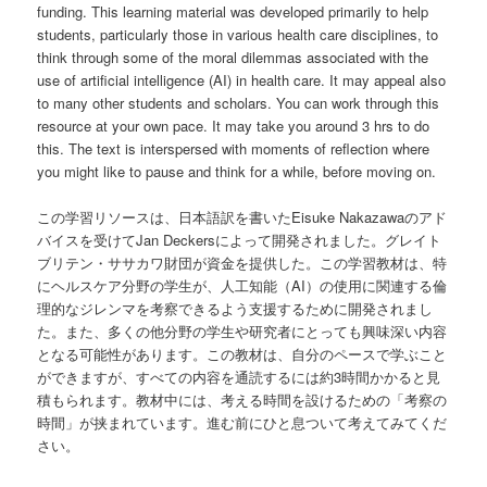
funding. This learning material was developed primarily to help
students, particularly those in various health care disciplines, to
think through some of the moral dilemmas associated with the
use of artificial intelligence (AI) in health care. It may appeal also
to many other students and scholars. You can work through this
resource at your own pace. It may take you around 3 hrs to do
this. The text is interspersed with moments of reflection where
you might like to pause and think for a while, before moving on.
この学習リソースは、日本語訳を書いたEisuke Nakazawaのアド
バイスを受けてJan Deckersによって開発されました。グレイト
ブリテン・ササカワ財団が資金を提供した。この学習教材は、特
にヘルスケア分野の学生が、人工知能（AI）の使用に関連する倫
理的なジレンマを考察できるよう支援するために開発されまし
た。また、多くの他分野の学生や研究者にとっても興味深い内容
となる可能性があります。この教材は、自分のペースで学ぶこと
ができますが、すべての内容を通読するには約3時間かかると見
積もられます。教材中には、考える時間を設けるための「考察の
時間」が挟まれています。進む前にひと息ついて考えてみてくだ
さい。