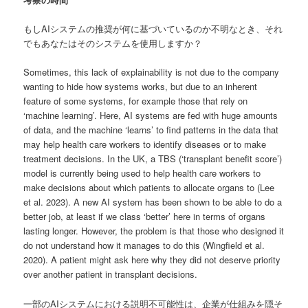
もしAIシステムの推奨が何に基づいているのか不明なとき、それ
でもあなたはそのシステムを使用しますか？
Sometimes, this lack of explainability is not due to the company
wanting to hide how systems works, but due to an inherent
feature of some systems, for example those that rely on
‘machine learning’. Here, AI systems are fed with huge amounts
of data, and the machine ‘learns’ to find patterns in the data that
may help health care workers to identify diseases or to make
treatment decisions. In the UK, a TBS (‘transplant benefit score’)
model is currently being used to help health care workers to
make decisions about which patients to allocate organs to (Lee
et al. 2023). A new AI system has been shown to be able to do a
better job, at least if we class ‘better’ here in terms of organs
lasting longer. However, the problem is that those who designed it
do not understand how it manages to do this (Wingfield et al.
2020). A patient might ask here why they did not deserve priority
over another patient in transplant decisions.
一部のAIシステムにおける説明不可能性は、企業が仕組みを隠そ