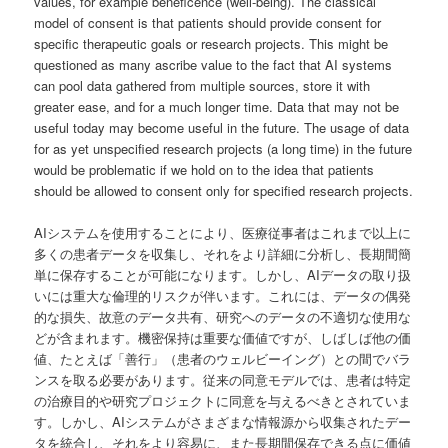
values, for example beneficence (well-being). The classical
model of consent is that patients should provide consent for
specific therapeutic goals or research projects. This might be
questioned as many ascribe value to the fact that AI systems
can pool data gathered from multiple sources, store it with
greater ease, and for a much longer time. Data that may not be
useful today may become useful in the future. The usage of data
for as yet unspecified research projects (a long time) in the future
would be problematic if we hold on to the idea that patients
should be allowed to consent only for specified research projects.
AIシステムを使用することにより、医療従事者はこれまで以上に
多くの患者データを収集し、それをより詳細に分析し、長期間簡
単に保存することが可能になります。しかし、AIデータの取り扱
いには重大な倫理的リスクが伴います。これには、データの偶発
的な損失、故意のデータ共有、研究へのデータの不適切な使用な
どが含まれます。機密保持は重要な価値ですが、しばしば他の価
値、たとえば「善行」（患者のウェルビーイング）との間でバラ
ンスを取る必要があります。従来の同意モデルでは、患者は特定
の治療目的や研究プロジェクトに同意を与えるべきとされていま
す。しかし、AIシステムがさまざまな情報源から収集されたデー
タを統合し、それをより容易に、また長期間保存できる点に価値