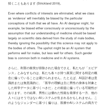
招くこともあります (Strickland 2019)。
Even where conflicts of interests are eliminated, what we class
as ‘evidence’ will inevitably be biased by the particular
conceptions of truth that we all have. An AI designer might, for
example, be biased either consciously or unconsciously by the
assumption that our understanding of medicine should be based
largely on scientific data derived from the study of male bodies,
thereby ignoring the possibility that this science may not apply to
the bodies of others. The upshot might be an AI system that
performs well for males, but less well for others. Such gender
bias is common both in medicine and in AI systems.
さらに、利害の衝突が排除された場合でさえ、私たちが「エビデ
ンス」とみなすものは、私たち各々が持つ真実に関する特定の概
念に偏っていることは避けられません。たとえば、AI設計者は意
識的または無意識的に、「医学の理解は主に男性の身体を対象と
した科学データに基づくべきだ」との前提に偏っている可能性が
あります。その結果、男性には優れた性能を発揮する一方、他の
人々にはそうではないAIシステムが生まれるかもしれません。こ
のようなジェンダーに基づく偏りは、医療やAIシステムの両方で