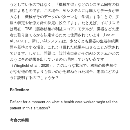
うとしているのではなく、「機械学習」などのシステム固有の特
徴によるものです。この場合、AIシステムには膨大なデータが投
入され、機械がそのデータのパターンを「学習」することで、疾
病の特定や治療方針の決定に役立てます。たとえば、イギリスで
は現在、TBS（臓器移植の利益スコア）モデルが、臓器をどの患
者に割り当てるかを決定するために使用されています（Lee et
al., 2023）。新しいAIシステムは、少なくとも臓器の生着持続期
間を基準とする場合、これより優れた結果を出せることが示され
ています。しかし、問題は、設計者自身がそのAIシステムがどの
ようにその結果を出しているのか理解していない点です
（Wingfield et al., 2020）。このような状況で、移植の優先順位
がなぜ他の患者よりも低いのかを尋ねられた場合、患者にどのよ
うに説明するのでしょうか？
Reflection:
Reflect for a moment on what a health care worker might tell the
patient in this situation?
考察の時間