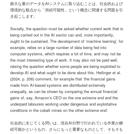
膨大な量のデータをAIシステムに取り込むことは、社会的および
環境的な観点から「持続可能性」という概念に関連する問題を引
き起こします。
Socially, the question must be asked whether current work that is
being carried out in the AI sector can and, more importantly,
ought to be sustained. The development of ‘machine learning’, for
example, relies on a large number of data being fed into
computer systems, which requires a lot of time, and may not be
the most interesting type of work. It may also not be paid well,
raising the question whether some people are being exploited to
develop AI and what ought to be done about this. Heilinger et al.
(2024, p. 206) comment, for example that ‘the financial gains
made from AI-based systems are distributed extremely
unequally, as can be shown by comparing the annual financial
gains of, say, Amazon’s CEO on the one extreme end and the
underpaid labourers working under dangerous and exploitative
conditions in the cobalt mines on the other extreme end’.
社会的に生じてくる問いは、現在AI分野で行われている作業が継
続可能かというもの、さらにもっと重要なものとして、そもそも