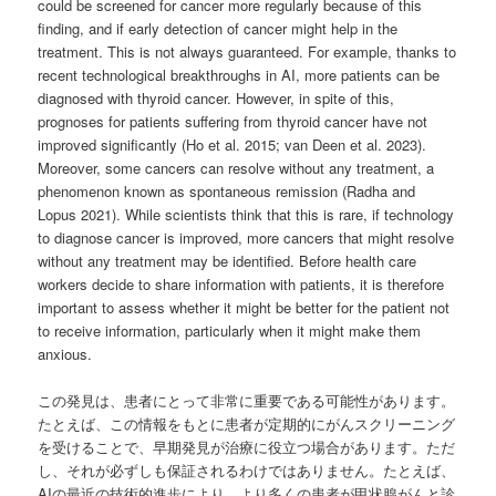
could be screened for cancer more regularly because of this
finding, and if early detection of cancer might help in the
treatment. This is not always guaranteed. For example, thanks to
recent technological breakthroughs in AI, more patients can be
diagnosed with thyroid cancer. However, in spite of this,
prognoses for patients suffering from thyroid cancer have not
improved significantly (Ho et al. 2015; van Deen et al. 2023).
Moreover, some cancers can resolve without any treatment, a
phenomenon known as spontaneous remission (Radha and
Lopus 2021). While scientists think that this is rare, if technology
to diagnose cancer is improved, more cancers that might resolve
without any treatment may be identified. Before health care
workers decide to share information with patients, it is therefore
important to assess whether it might be better for the patient not
to receive information, particularly when it might make them
anxious.
この発見は、患者にとって非常に重要である可能性があります。
たとえば、この情報をもとに患者が定期的にがんスクリーニング
を受けることで、早期発見が治療に役立つ場合があります。ただ
し、それが必ずしも保証されるわけではありません。たとえば、
AIの最近の技術的進歩により、より多くの患者が甲状腺がんと診