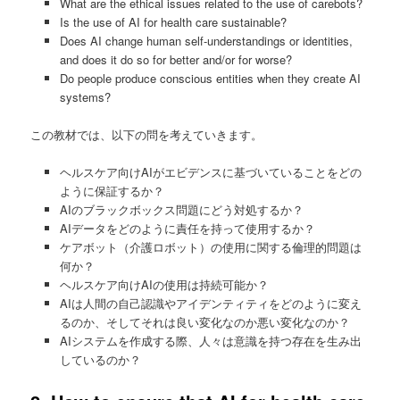
What are the ethical issues related to the use of carebots?
Is the use of AI for health care sustainable?
Does AI change human self-understandings or identities,
and does it do so for better and/or for worse?
Do people produce conscious entities when they create AI
systems?
この教材では、以下の問を考えていきます。
ヘルスケア向けAIがエビデンスに基づいていることをどの
ように保証するか？
AIのブラックボックス問題にどう対処するか？
AIデータをどのように責任を持って使用するか？
ケアボット（介護ロボット）の使用に関する倫理的問題は
何か？
ヘルスケア向けAIの使用は持続可能か？
AIは人間の自己認識やアイデンティティをどのように変え
るのか、そしてそれは良い変化なのか悪い変化なのか？
AIシステムを作成する際、人々は意識を持つ存在を生み出
しているのか？